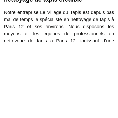
Notre entreprise Le Village du Tapis est depuis pas
mal de temps le spécialiste en nettoyage de tapis à
Paris 12 et ses environs. Nous disposons les
moyens et les équipes de professionnels en
nettoyage de tapis à Paris 12, jouissant d’une
excellente réputation et auprès de qui vous pouvez
confier en toute tranquillité l’entretien de vos biens.
Nous avons nos techniques et nos méthodes pour
apporter une cure de jouvence et remettre en état
votre tapisserie à Paris 12. Nos services sont dédiés
aux particuliers et professionnels partout à Paris 12,
soucieux de préserver leur bien.
Entreprise de nettoyage tapis à Paris