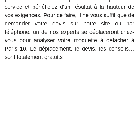
service et bénéficiez d’un résultat à la hauteur de
vos exigences. Pour ce faire, il ne vous suffit que de
demander votre devis sur notre site ou par
téléphone, un de nos experts se déplaceront chez-
vous pour analyser votre moquette à détacher à
Paris 10. Le déplacement, le devis, les conseils…
sont totalement gratuits !
Les travaux de détachage de tapis à
Paris 75010 et les localités
avoisinantes
Les interventions de détachage sont à faire pour les
tapisseries qui ornent votre salon. L'apparition de
tâches peut être due à des accidents ou à l'esprit